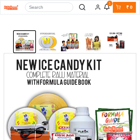
1
₹
0