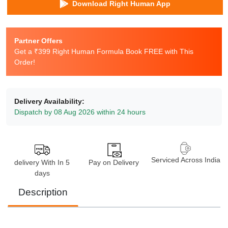
Download Right Human App
Partner Offers
Get a ₹399 Right Human Formula Book FREE with This
Order!
Delivery Availability:
Dispatch by 08 Aug 2026 within 24 hours
Serviced Across India
delivery With In 5
Pay on Delivery
days
Description