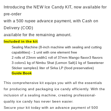
Introducing the NEW Ice Candy KIT, now available for
pre-order
with a 500 rupee advance payment, with Cash on
Delivery (COD)
available for the remaining amount.
Included in the kit
:
Sealing Machine (8-inch machine with sealing and cutting
capabilities) - 1 unit with one element free
2 rolls of 23mm width
1 roll of 37mm Mango flavor
3 flavors
3 colors
1 kg of Nimbu Shat (Lemon Salt)
1 kg of Sweetener
Sticker samples
1 liter of Sirka LP (food preservative)
Guide Book
This comprehensive kit equips you with all the essentials
for producing and packaging ice candy efficiently. With the
inclusion of a sealing machine, creating professional-
quality ice candy has never been easier.
Secure your kit today with an advance payment of 500