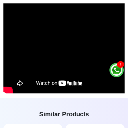
1
Similar Products